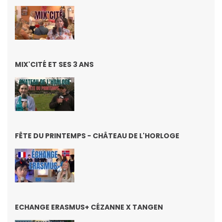
MIX'CITÉ ET SES 3 ANS
FÊTE DU PRINTEMPS - CHÂTEAU DE L'HORLOGE
ECHANGE ERASMUS+ CÉZANNE X TANGEN