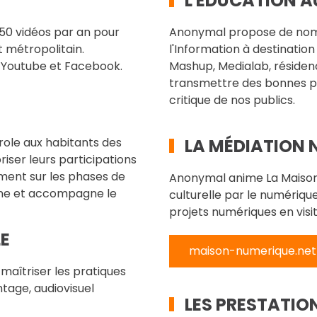
L'EDUCATION A
250 vidéos par an pour
Anonymal propose de nombr
et métropolitain.
l'Information à destination
, Youtube et Facebook.
Mashup, Medialab, résidence 
transmettre des bonnes pr
critique de nos publics.
arole aux habitants des
LA MÉDIATION 
oriser leurs participations
mment sur les phases de
Anonymal anime La Maison N
ine et accompagne le
culturelle par le numériq
projets numériques en visi
E
maison-numerique.net
aîtriser les pratiques
tage, audiovisuel
LES PRESTATIO