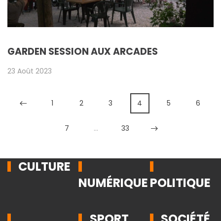
GARDEN SESSION AUX ARCADES
23 Août 2023
1
2
3
4
5
6
7
…
33
CULTURE
NUMÉRIQUE
POLITIQUE
SPORT
SOCIÉTÉ