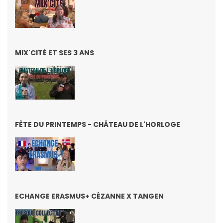
MIX'CITÉ ET SES 3 ANS
FÊTE DU PRINTEMPS - CHÂTEAU DE L'HORLOGE
ECHANGE ERASMUS+ CÉZANNE X TANGEN